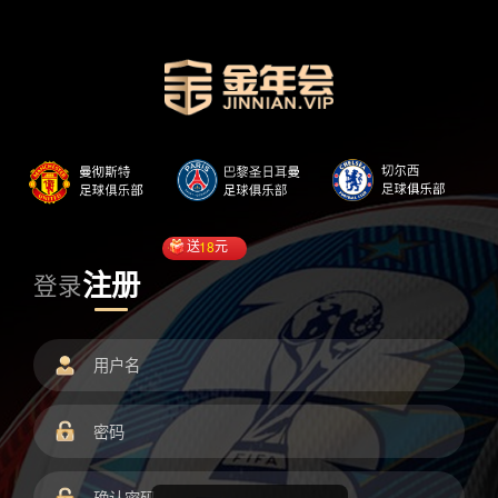
送
18
元
注册
登录